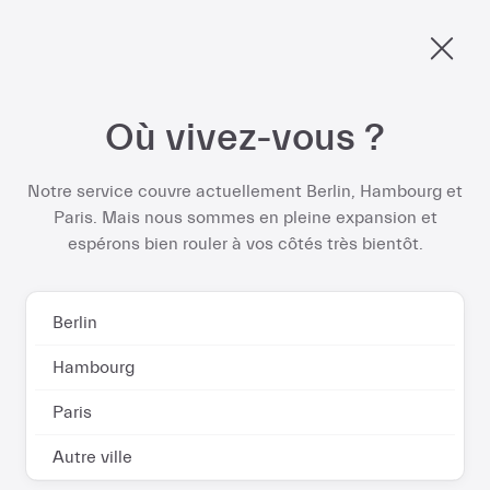
Berlin, entrez dans le printemps et économisez jusqu’à
578 € par an
sur votre abonnement vélo électrique
Passer
Où vivez-vous ?
au
C’est parti
contenu
Notre service couvre actuellement Berlin, Hambourg et
Paris. Mais nous sommes en pleine expansion et
espérons bien rouler à vos côtés très bientôt.
Contact et FAQ
Berlin
Hambourg
Paris
Vous avez des questions
Autre ville
concernant votre véhicule