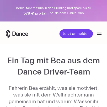
Berlin, fahr mit uns in den Frühling und spare bis zu
578 € pro Jahr
bei deinem E‑Bike-Abo
Weiter
zum
Jetzt anmelden
Inhalt
Ein Tag mit Bea aus dem
Dance Driver-Team
Fahrerin Bea erzählt, was sie motiviert,
was sie mit dem Weihnachtsmann
gemeinsam hat und warum Wasser ihr