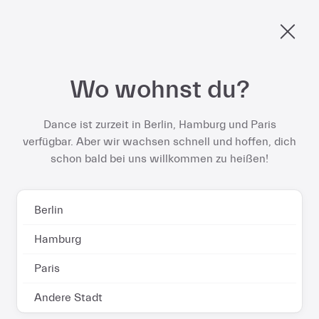
Berlin, fahr mit uns in den Frühling und spare bis zu
578 € pro Jahr
bei deinem E‑Bike-Abo
Weiter
Wo wohnst du?
zum
Jetzt anmelden
Inhalt
Dance ist zurzeit in Berlin, Hamburg und Paris
verfügbar. Aber wir wachsen schnell und hoffen, dich
schon bald bei uns willkommen zu heißen!
Diving into Dance data:
More want to ebike, but
Berlin
current buying models
Hamburg
Paris
aren’t ideal
Andere Stadt