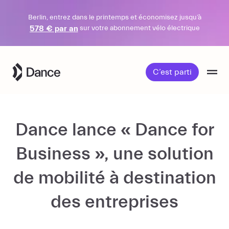
Berlin, entrez dans le printemps et économisez jusqu’à
578 € par an
sur votre abonnement vélo électrique
Passer
au
C’est parti
contenu
Dance lance « Dance for
Business », une solution
de mobilité à destination
des entreprises